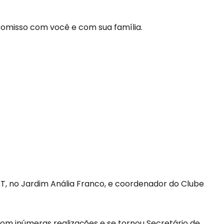
romisso com você e com sua família.
T, no Jardim Anália Franco, e coordenador do Clube
com inúmeras realizações e se tornou Secretário de